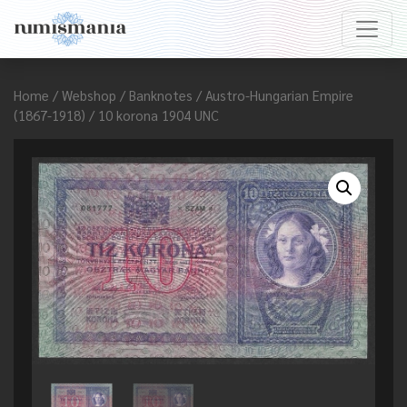
Home
/
Webshop
/
Banknotes
/
Austro-Hungarian Empire
(1867-1918)
/ 10 korona 1904 UNC