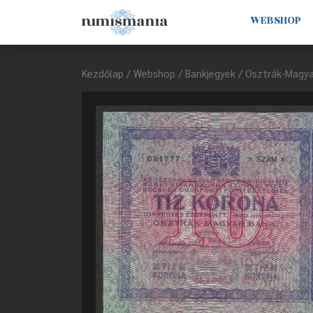
WEBSHOP
Kezdőlap
/
Webshop
/
Bankjegyek
/
Osztrák-Magya