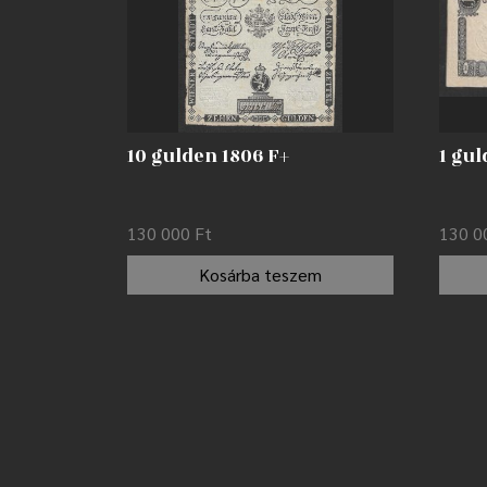
10 gulden 1806 F+
1 gul
130 000
Ft
130 
Kosárba teszem