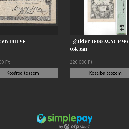
den 1811 VF
1 gulden 1866 AUNC PMG
tokban
000
Ft
220 000
Ft
Kosárba teszem
Kosárba teszem