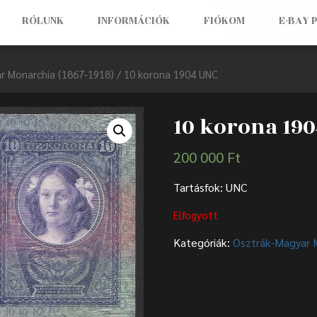
RÓLUNK
INFORMÁCIÓK
FIÓKOM
E-BAY 
r Monarchia (1867-1918)
/ 10 korona 1904 UNC
10 korona 19
200 000
Ft
Tartásfok: UNC
Elfogyott
Kategóriák:
Osztrák-Magyar 