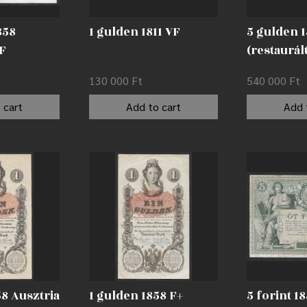
858
1 gulden 1811 VF
5 gulden 
 F
(restaurál
130 000
Ft
540 000
Ft
 cart
Add to cart
Add 
58 Ausztria
1 gulden 1858 F+
5 forint 1