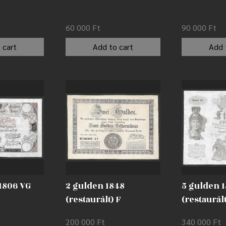
60 000
Ft
90 000
Ft
 cart
Add to cart
Add 
1806 VG
2 gulden 1848
5 gulden 
(restaurált) F
(restaurált
200 000
Ft
340 000
Ft