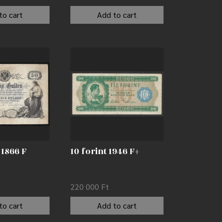
to cart
Add to cart
 1866 F
10 forint 1946 F+
220 000
Ft
to cart
Add to cart