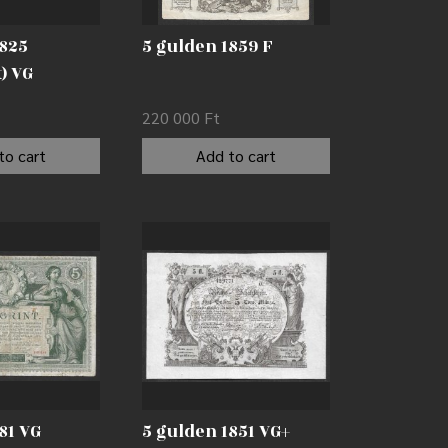
1825
5 gulden 1859 F
t) VG
220 000
Ft
to cart
Add to cart
881 VG
5 gulden 1851 VG+