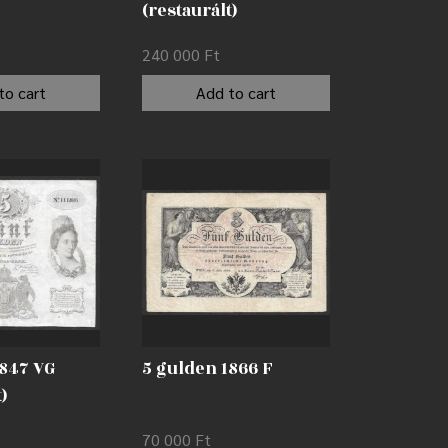
(restaurált)
240 000
Ft
to cart
Add to cart
1847 VG
5 gulden 1866 F
)
70 000
Ft