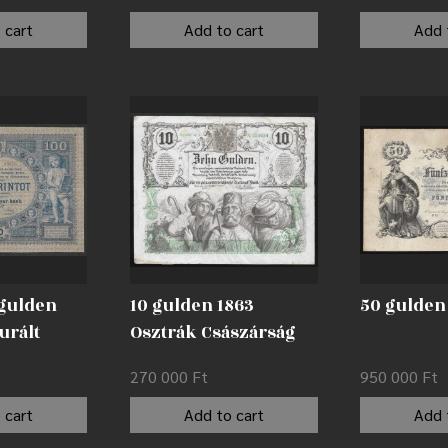
 cart
Add to cart
Add 
 gulden
10 gulden 1863
50 gulden
urált
Osztrák Császárság
(később Osztrák-
270 000
Ft
950 000
Ft
Magyar Monarchia) F
 cart
Add to cart
Add 