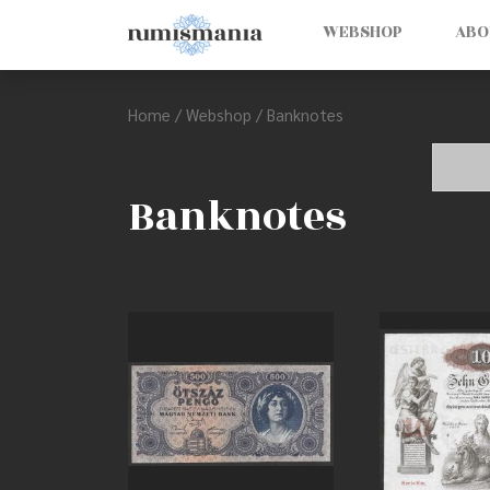
WEBSHOP
ABO
Home
/
Webshop
/ Banknotes
Banknotes