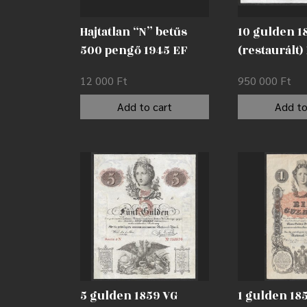
Hajtatlan “N” betűs
10 gulden 1
500 pengő 1945 EF
(restaurált)
12 000
Ft
950 000
Ft
Add to cart
Add to
5 gulden 1859 VG
1 gulden 18