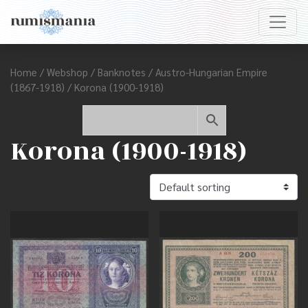
Home
/
Webshop
/
Banknotes
/
Austro-Hungarian Empire
(1867-1918)
/ Korona (1900-1918)
Korona (1900-1918)