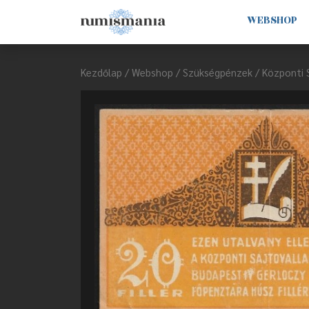
WEBSHOP
Kezdőlap
/
Webshop
/
Szükségpénzek
/ Központi S