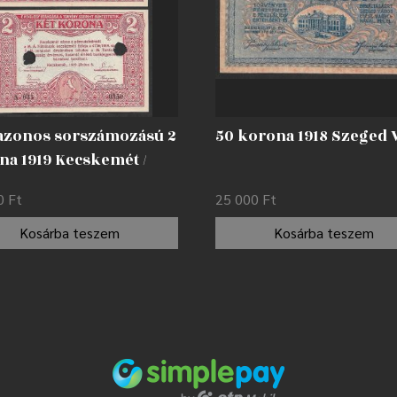
 azonos sorszámozású 2
50 korona 1918 Szeged 
na 1919 Kecskemét /
asztással
00
Ft
25 000
Ft
nytelenítve AUNC
Kosárba teszem
Kosárba teszem