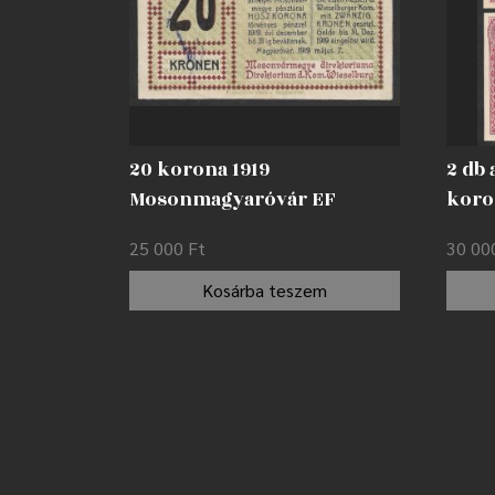
20 korona 1919
2 db
Mosonmagyaróvár EF
koro
lyuk
25 000
Ft
30 0
érvé
Kosárba teszem