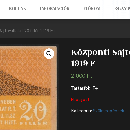
RÓLUNK
INFORMÁCIÓK
FIÓKOM
E-BAY 
ajtóvállalat 20 fillér 1919 F+
Központi Sajtó
1919 F+
2 000
Ft
Tartásfok: F+
Elfogyott
Kategória:
Szükségpénzek