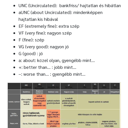
UNC (Uncirculated): bankfriss/ hajtatlan és hibátlan
aUNC (about Uncirculated): mindenképpen
hajtatlan kis hibával
EF (extremely fine): extra szép
VF (very fine): nagyon szép
F (fine): szép
VG (very good): nagyon jó
G (good) : jó
a: about: közel olyan, gyengébb mint…
+: better than… : jobb mint…
–: worse than… : gyengébb mint…