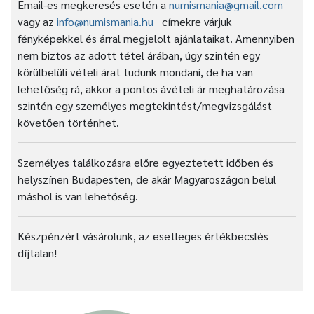
Email-es megkeresés esetén a
numismania@gmail.com
vagy az
info@numismania.hu
címekre várjuk
fényképekkel és árral megjelölt ajánlataikat. Amennyiben
nem biztos az adott tétel árában, úgy szintén egy
körülbelüli vételi árat tudunk mondani, de ha van
lehetőség rá, akkor a pontos ávételi ár meghatározása
szintén egy személyes megtekintést/megvizsgálást
követően történhet.
Személyes találkozásra előre egyeztetett időben és
helyszínen Budapesten, de akár Magyaroszágon belül
máshol is van lehetőség.
Készpénzért vásárolunk, az esetleges értékbecslés
díjtalan!