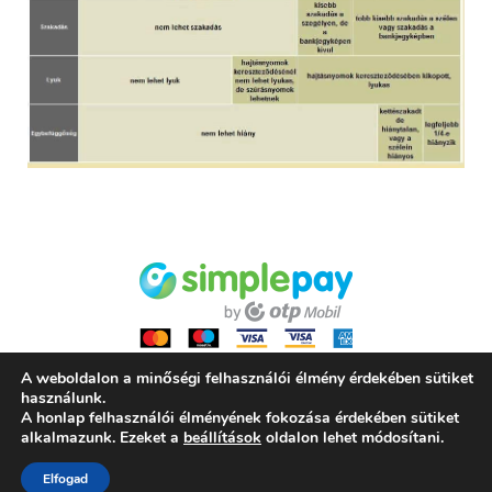
A weboldalon a minőségi felhasználói élmény érdekében sütiket
használunk.
A honlap felhasználói élményének fokozása érdekében sütiket
ALL RIGHTS RESERVED 2021 NUMISMANIA
alkalmazunk. Ezeket a
beállítások
oldalon lehet módosítani.
ÁLTALÁNOS SZERZŐDÉSI FELTÉTELEK
Elfogad
ADATVÉDELMI TÁJÉKOZTATÓ