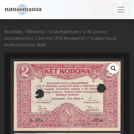
Kezdőlap
/
Webshop
/
Szükségpénzek
/ 2 db azonos
sorszámozású 2 korona 1919 Kecskemét / lyukasztással
érvénytelenítve AUNC