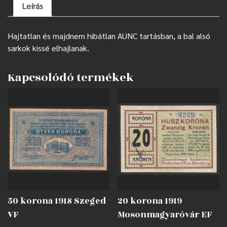
Leírás
Hajtatlan és majdnem hibátlan AUNC tartásban, a bal alsó
sarkok kissé elhajlanak.
Kapcsolódó termékek
50 korona 1918 Szeged
20 korona 1919
VF
Mosonmagyaróvár EF