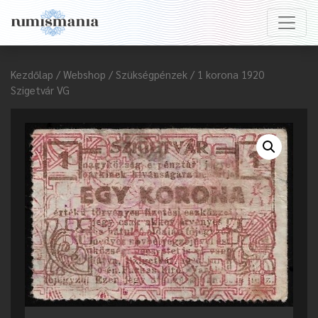
Kezdőlap
/
Webshop
/
Szükségpénzek
/ 1 korona 1920
Szigetvár VG