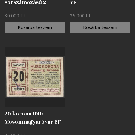
sorszámozású 2
VF
korona 1919
30 000
Ft
25 000
Ft
Kecskemét /
lyukasztással
Kosárba teszem
Kosárba teszem
érvénytelenítve AUNC
20 korona 1919
Mosonmagyaróvár EF