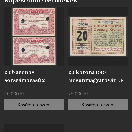
Kapcsolódó termékek
2 db azonos
20 korona 1919
sorszámozású 2
Mosonmagyaróvár EF
korona 1919
30 000
Ft
25 000
Ft
Kecskemét /
lyukasztással
Kosárba teszem
Kosárba teszem
érvénytelenítve AUNC