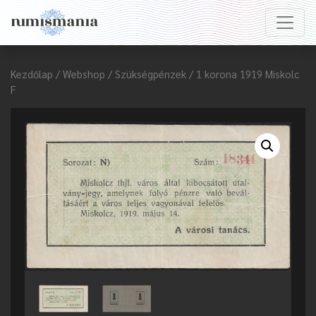
Kezdőlap
/
Webshop
/
Szükségpénzek
/ 1 korona 1919 Miskolc
F