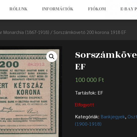
RÓLUNK
INFORMÁCIÓK
FIÓKOM
E-BAY 
r Monarchia (1867-1918)
/ Sorszámkövető 200 korona 1918 EF
Sorszámkövet
EF
100 000
Ft
Tartásfok: EF
Elfogyott
Kategóriák:
Bankjegyek
,
Oszt
(1900-1918)