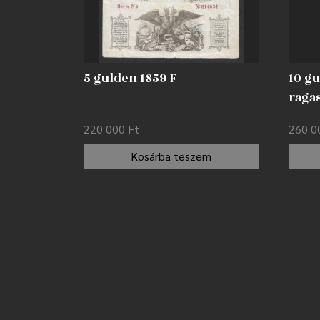
5 gulden 1859 F
10 g
raga
220 000
Ft
260 
Kosárba teszem