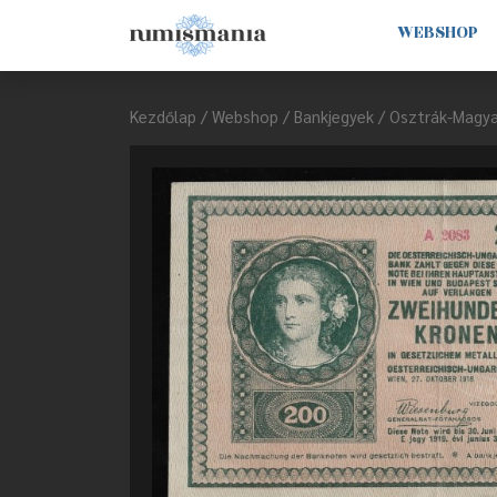
WEBSHOP
Kezdőlap
/
Webshop
/
Bankjegyek
/
Osztrák-Magya