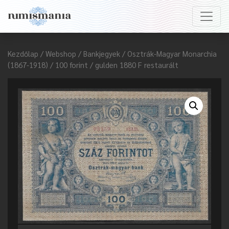
Kezdőlap
/
Webshop
/
Bankjegyek
/
Osztrák-Magyar Monarchia
(1867-1918)
/ 100 forint / gulden 1880 F restaurált