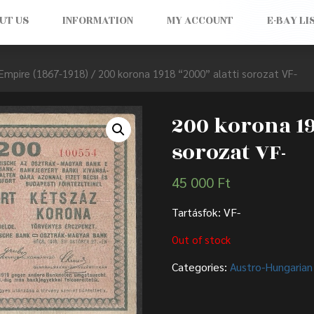
UT US
INFORMATION
MY ACCOUNT
E-BAY LI
Empire (1867-1918)
/ 200 korona 1918 “2000” alatti sorozat VF-
200 korona 19
sorozat VF-
45 000
Ft
Tartásfok: VF-
Out of stock
Categories:
Austro-Hungarian