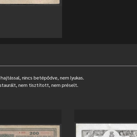
hajtással, nincs betépődve, nem lyukas.
staurált, nem tisztított, nem préselt.