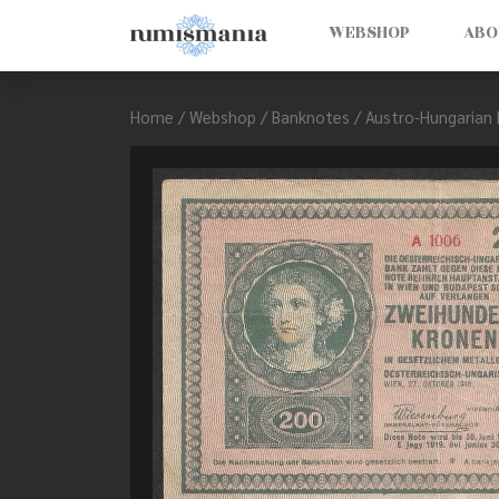
WEBSHOP
ABO
Home
/
Webshop
/
Banknotes
/
Austro-Hungarian 