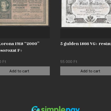
korona 1918 “2000”
5 gulden 1866 VG+ restau
i sorozat F+
00
Ft
55 000
Ft
Add to cart
Add to cart