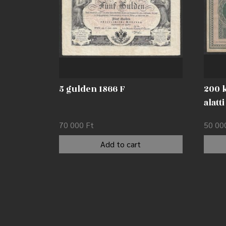
5 gulden 1866 F
200 
alatt
70 000
Ft
50 0
Add to cart