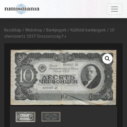
Kezdőlap
/
Webshop
/
Bankjegyek
/
Külföldi bankjegyek
/ 10
chervonetz 1937 Oroszország F+