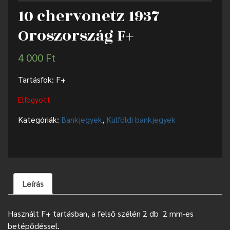
10 chervonetz 1937
Oroszország F+
4 000
Ft
Tartásfok: F+
Elfogyott
Kategóriák:
Bankjegyek
,
Külföldi bankjegyek
Leírás
Használt F+ tartásban, a felső szélén 2 db 2 mm-es
betépődéssel.