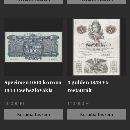
Specimen 1000 korona
5 gulden 1859 VG
1944 Csehszlovákia
restaurált
AUNC
20 000
Ft
110 000
Ft
Kosárba teszem
Kosárba teszem