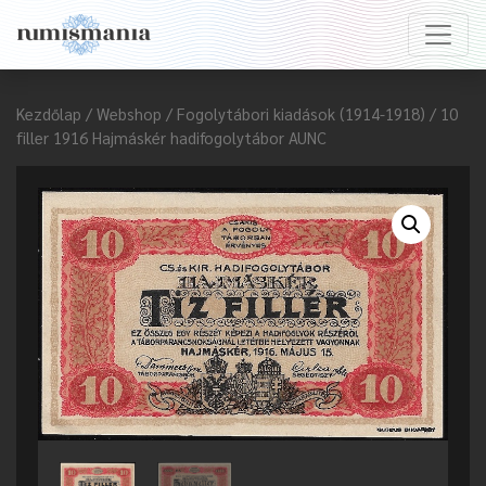
Kezdőlap
/
Webshop
/
Fogolytábori kiadások (1914-1918)
/ 10
filler 1916 Hajmáskér hadifogolytábor AUNC