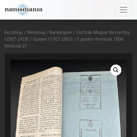
Kezdőlap
/
Webshop
/
Bankjegyek
/
Osztrák-Magyar Monarchia
(1867-1918)
/
Gulden (1762-1892)
/ 5 gulden formulár 1806
leírással EF