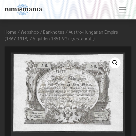
Home
/
Webshop
/
Banknotes
/
Austro-Hungarian Empire
(1867-1918)
/ 5 gulden 1851 VG+ (restaurált)