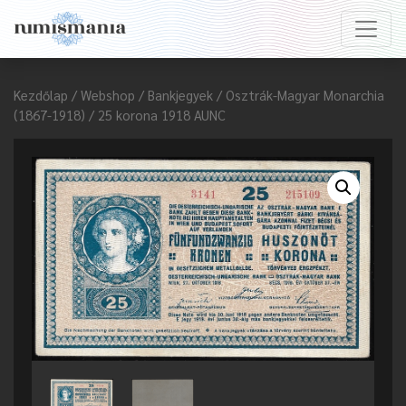
Kezdőlap
/
Webshop
/
Bankjegyek
/
Osztrák-Magyar Monarchia
(1867-1918)
/ 25 korona 1918 AUNC