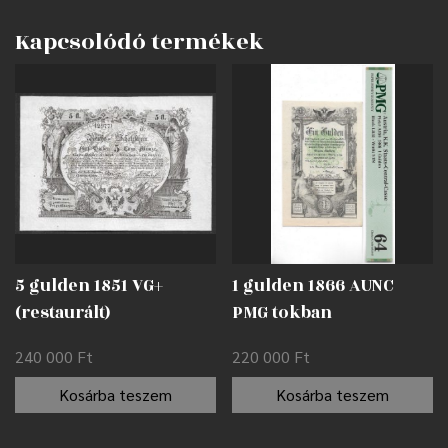
Kapcsolódó termékek
5 gulden 1851 VG+
1 gulden 1866 AUNC
(restaurált)
PMG tokban
240 000
Ft
220 000
Ft
Kosárba teszem
Kosárba teszem