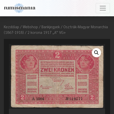
Kezdőlap
/
Webshop
/
Bankjegyek
/
Osztrák-Magyar Monarchia
(1867-1918)
/ 2 korona 1917 „A” VG+