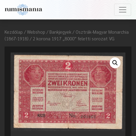
Kezdőlap
/
Webshop
/
Bankjegyek
/
Osztrák-Magyar Monarchia
(1867-1918)
/ 2 korona 1917 „8000” feletti sorozat VG