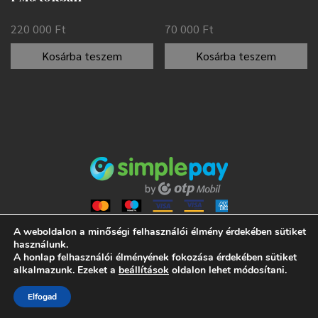
220 000
Ft
70 000
Ft
Kosárba teszem
Kosárba teszem
A weboldalon a minőségi felhasználói élmény érdekében sütiket
használunk.
A honlap felhasználói élményének fokozása érdekében sütiket
ALL RIGHTS RESERVED 2021 NUMISMANIA
alkalmazunk. Ezeket a
beállítások
oldalon lehet módosítani.
ÁLTALÁNOS SZERZŐDÉSI FELTÉTELEK
Elfogad
ADATVÉDELMI TÁJÉKOZTATÓ