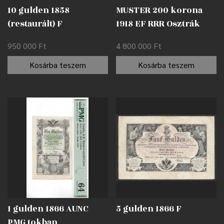
10 gulden 1858
MUSTER 200 korona
(restaurált) F
1918 EF RRR Osztrák
Nemzeti Bank (OeNB)
950 000
Ft
4 800 000
Ft
emlékkiadásban
Kosárba teszem
Kosárba teszem
1 gulden 1866 AUNC
5 gulden 1866 F
PMG tokban