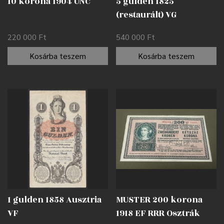
10 korona 1904 UNC
5 gulden 1825
(restaurált) VG
220 000
Ft
540 000
Ft
Kosárba teszem
Kosárba teszem
1 gulden 1858 Ausztria
MUSTER 200 korona
VF
1918 EF RRR Osztrák