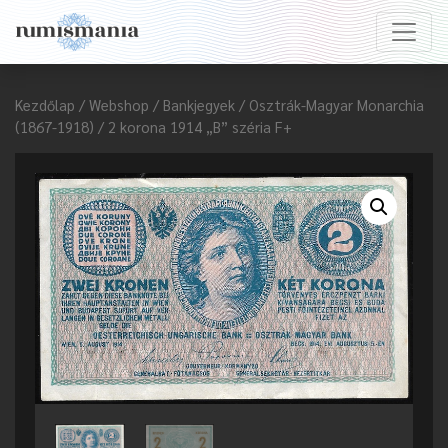
Kezdőlap
/
Webshop
/
Bankjegyek
/
Osztrák-Magyar Monarchia
(1867-1918)
/ 2 korona 1914 „B” széria F+