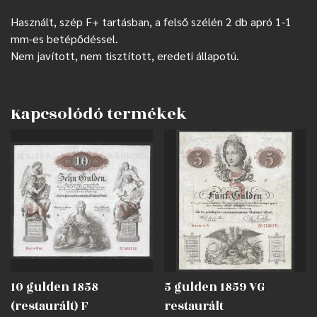
Használt, szép F+ tartásban, a felső szélén 2 db apró 1-1
mm-es betépődéssel.
Nem javított, nem tisztított, eredeti állapotú.
Kapcsolódó termékek
10 gulden 1858
5 gulden 1859 VG
(restaurált) F
restaurált