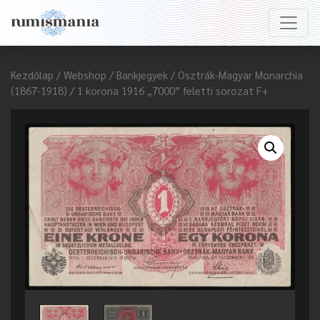
Kezdőlap
/
Webshop
/
Bankjegyek
/
Osztrák-Magyar Monarchia
(1867-1918)
/ 1 korona 1916 „7000” feletti sorozat F+