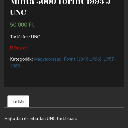
Minta 5000 forint 1993 J
UNC
50 000
Ft
Tartásfok: UNC
Elfogyott
Kategóriák:
Magyarország
,
Forint (1946-1996)
,
1957-
1989
Leírás
Hajtatlan és hibátlan UNC tartásban.