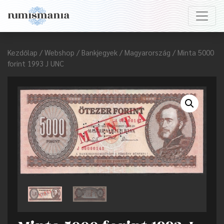
Kezdőlap
/
Webshop
/
Bankjegyek
/
Magyarország
/ Minta 5000
forint 1993 J UNC