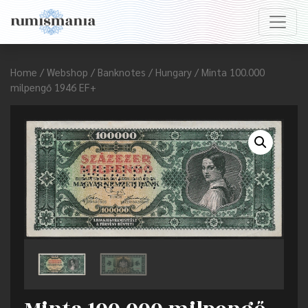
Home
/
Webshop
/
Banknotes
/
Hungary
/ Minta 100.000
milpengő 1946 EF+