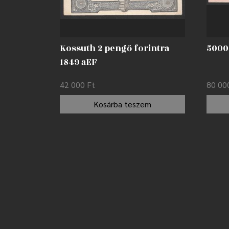
Kossuth 2 pengő forintra
5000 
1849 aEF
42 000
Ft
80 0
Kosárba teszem