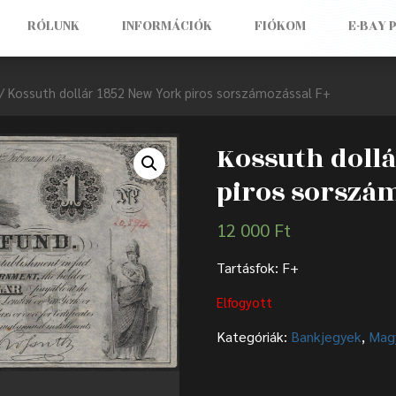
RÓLUNK
INFORMÁCIÓK
FIÓKOM
E-BAY 
/ Kossuth dollár 1852 New York piros sorszámozással F+
Kossuth doll
piros sorszá
12 000
Ft
Tartásfok: F+
Elfogyott
Kategóriák:
Bankjegyek
,
Mag