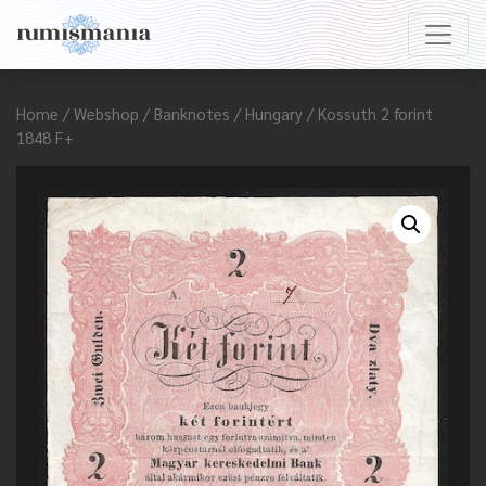
Home
/
Webshop
/
Banknotes
/
Hungary
/ Kossuth 2 forint
1848 F+