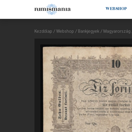
WEBSHOP
Kezdőlap
/
Webshop
/
Bankjegyek
/
Magyarország