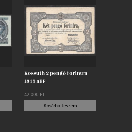
Kossuth 2 pengő forintra
1849 aEF
42 000
Ft
Kosárba teszem