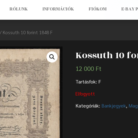
RÓLUNK
INFORMÁCIÓK
FIÓKOM
E-BAY 
/ Kossuth 10 forint 1848 F
Kossuth 10 fo
12 000
Ft
Tartásfok: F
Elfogyott
Kategóriák:
Bankjegyek
,
Mag