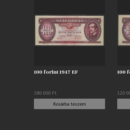
100 forint 1947 EF
100 f
180 000
Ft
120 
Kosárba teszem