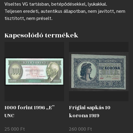
Viseltes VG tartásban, betépődésekkel, lyukakkal.
Teljesen eredeti, autentikus állapotban, nem javított, nem
tisztított, nem préselt.
Kapcsolódó termékek
1000 forint 1996 „E”
Frígiai sapkás 10
UNC
korona 1919
nyomdahibával EF
25 000
Ft
260 000
Ft