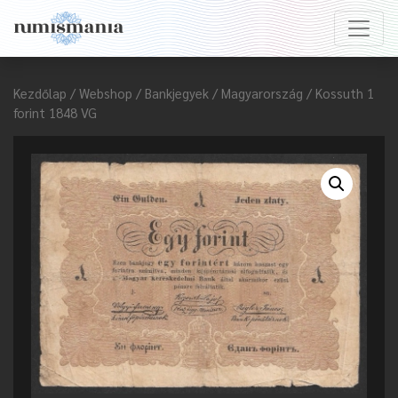
Kezdőlap
/
Webshop
/
Bankjegyek
/
Magyarország
/ Kossuth 1
forint 1848 VG