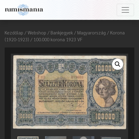
Kezdőlap
/
Webshop
/
Bankjegyek
/
Magyarország
/
Korona
(1920-1923)
/ 100.000 korona 1923 VF