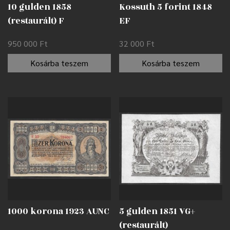
10 gulden 1858
Kossuth 5 forint 1848
(restaurált) F
EF
950 000
Ft
32 000
Ft
Kosárba teszem
Kosárba teszem
1000 korona 1923 AUNC
5 gulden 1851 VG+
(restaurált)