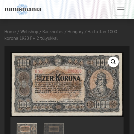
Home
/
Webshop
/
Banknotes
/
Hungary
/ Hajtatlan 1000
korona 1923 F+ 2 tűlyukkal