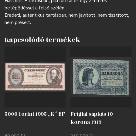
Használt F tartásban, pici folttal és egy 2 mm-es
betépődéssel a felső szélén.
Eredeti, autentikus tartásban, nem javított, nem tisztított,
nem préselt.
Kapcsolódó termékek
5000 forint 1995 „K” EF
Frígiai sapkás 10
korona 1919
nyomdahibával EF
80 000
Ft
260 000
Ft