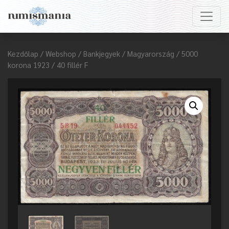
Kezdőlap
/
Webshop
/
Bankjegyek
/
Magyarország
/ 5000
korona 1923 / 40 fillér F