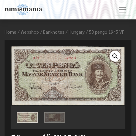
Home
/
Webshop
/
Banknotes
/
Hungary
/ 50 pengő 1945 VF