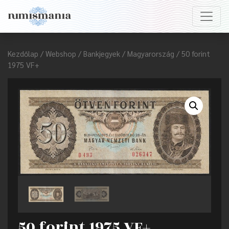
Kezdőlap
/
Webshop
/
Bankjegyek
/
Magyarország
/ 50 forint
1975 VF+
50 forint 1975 VF+