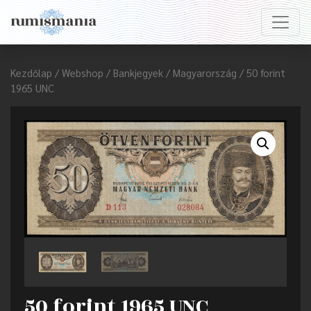
Kezdőlap
/
Webshop
/
Bankjegyek
/
Magyarország
/ 50 forint
1965 UNC
50 forint 1965 UNC