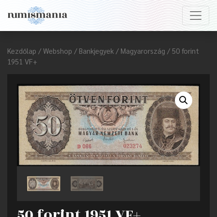
Kezdőlap
/
Webshop
/
Bankjegyek
/
Magyarország
/ 50 forint
1951 VF+
50 forint 1951 VF+