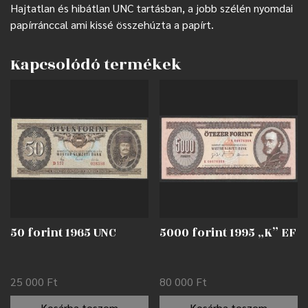
Hajtatlan és hibátlan UNC tartásban, a jobb szélén nyomdai
papírránccal ami kissé összehúzta a papírt.
Kapcsolódó termékek
50 forint 1965 UNC
5000 forint 1995 „K” EF
25 000
Ft
80 000
Ft
Kosárba teszem
Kosárba teszem