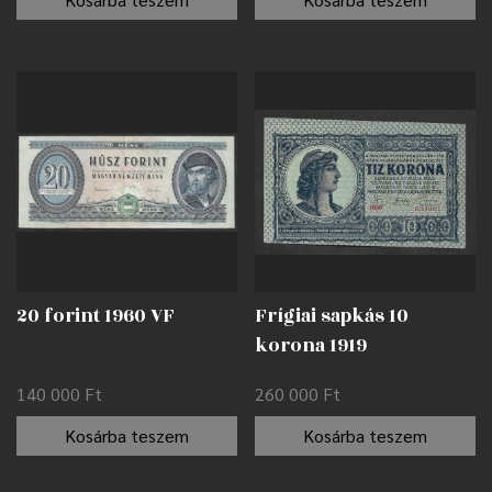
20 forint 1960 VF
Frígiai sapkás 10
korona 1919
nyomdahibával EF
140 000
Ft
260 000
Ft
Kosárba teszem
Kosárba teszem