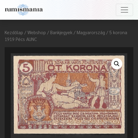
Kezdőlap
/
Webshop
/
Bankjegyek
/
Magyarország
/ 5 korona
1919 Pécs AUNC