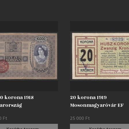
00 korona 1918
20 korona 1919
arország
Mosonmagyaróvár EF
bélyegzéssel F
00
Ft
25 000
Ft
Kosárba teszem
Kosárba teszem