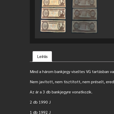
Leírás
Mind a három bankjegy viseltes VG tartásban v
Nem javított, nem tisztított, nem préselt, ered
Az ár a 3 db bankjegyre vonatkozik.
2 db 1990 J
1 db 1992 J