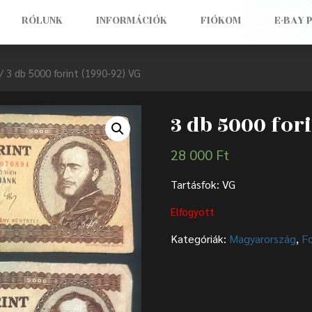
RÓLUNK
INFORMÁCIÓK
FIÓKOM
E-BAY 
/ 3 db 5000 forint (1990-92) VG
3 db 5000 fori
28 000
Ft
Tartásfok: VG
Elfogyott
Kategóriák:
Magyarország
,
F