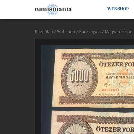
WEBSHOP
Kezdőlap
/
Webshop
/
Bankjegyek
/
Magyarország