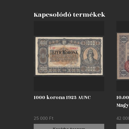
Kapcsolódó termékek
1000 korona 1923 AUNC
10.0
Magy
felül
25 000
Ft
42 0
Kosárba teszem