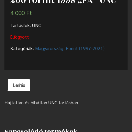
200 forint 1998 „FA” UNC
4 000
Ft
Tartásfok: UNC
Elfogyott
Kategóriák:
Magyarország
,
Forint (1997-2021)
Leírás
Hajtatlan és hibátlan UNC tartásban.
Kapcsolódó termékek