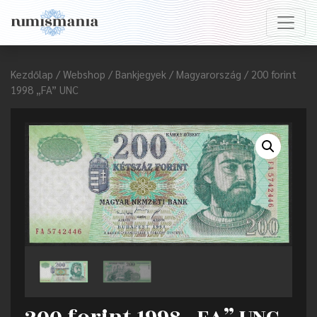
Kezdőlap
/
Webshop
/
Bankjegyek
/
Magyarország
/ 200 forint
1998 „FA” UNC