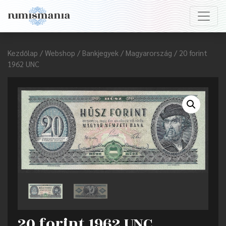
Kezdőlap
/
Webshop
/
Bankjegyek
/
Magyarország
/ 20 forint
1962 UNC
20 forint 1962 UNC