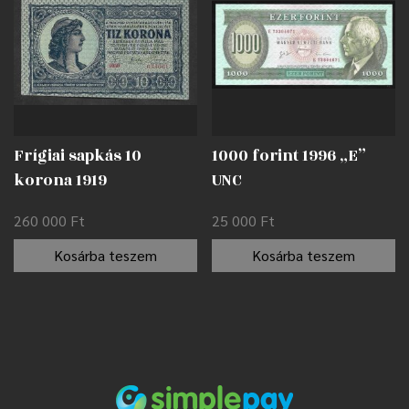
Frígiai sapkás 10
1000 forint 1996 „E”
korona 1919
UNC
nyomdahibával EF
260 000
Ft
25 000
Ft
Kosárba teszem
Kosárba teszem