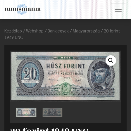
Kezdőlap
/
Webshop
/
Bankjegyek
/
Magyarország
/ 20 forint
1949 UNC