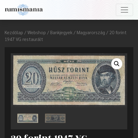
Kezdőlap
/
Webshop
/
Bankjegyek
/
Magyarország
/ 20 forint
1947 VG restaurált