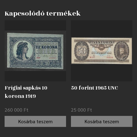
Kapcsolódó termékek
Frígiai sapkás 10
50 forint 1965 UNC
korona 1919
nyomdahibával EF
260 000
Ft
25 000
Ft
Kosárba teszem
Kosárba teszem