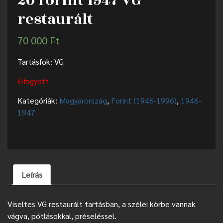
20 forint 1947 VG
restaurált
70 000
Ft
Tartásfok: VG
Elfogyott
Kategóriák:
Magyarország
,
Forint (1946-1996)
,
1946-
1947
Leírás
Viseltes VG restaurált tartásban, a szélei körbe vannak
vágva, pótlásokkal, préseléssel.