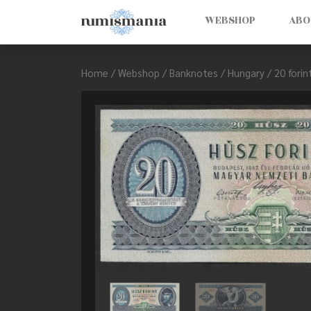
WEBSHOP
ABO
Home
/
Webshop
/
Banknotes
/
Hungary
/ 20 forin