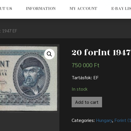
UT US
INFORMATION
MY ACCOUNT
E-BAY LI
t 1947 EF
20 forint 1947
750 000
Ft
Tartásfok: EF
In stock
Add to cart
Categories:
Hungary
,
Forint 