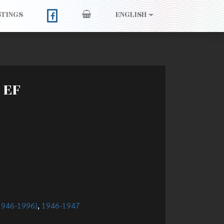
STINGS
ENGLISH
 EF
(1946-1996)
,
1946-1947