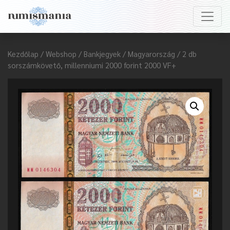
Kezdőlap
/
Webshop
/
Bankjegyek
/
Magyarország
/ 2 db
sorszámkövető, millenniumi 2000 forint 2000 VF+