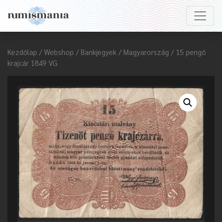
Kezdőlap
/
Webshop
/
Bankjegyek
/
Magyarország
/ 15 pengő
krajcár 1849 VG