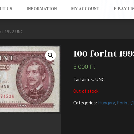
UT US
INFORMATION
MY ACCOUNT
E-BAY LI
int 1992 UNC
100 forint 19
3 000
Ft
Tartásfok: UNC
Out of stock
Categories:
Hungary
,
Forint 