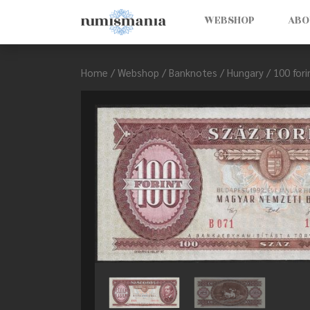
WEBSHOP
ABO
Home
/
Webshop
/
Banknotes
/
Hungary
/ 100 for