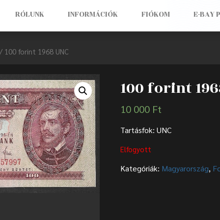
RÓLUNK
INFORMÁCIÓK
FIÓKOM
E-BAY 
/ 100 forint 1968 UNC
100 forint 19
10 000
Ft
Tartásfok: UNC
Elfogyott
Kategóriák:
Magyarország
,
F