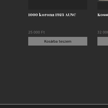
1000 korona 1923 AUNC
Kossu
25 000
Ft
32 0
Kosárba teszem