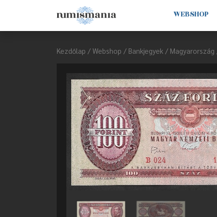
WEBSHOP
Kezdőlap
/
Webshop
/
Bankjegyek
/
Magyarország