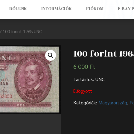
RÓLUNK
INFORMÁCIÓK
FIÓKOM
E-BAY 
/ 100 forint 1968 UNC
100 forint 19
6 000
Ft
Tartásfok: UNC
Elfogyott
Kategóriák:
Magyarország
,
F