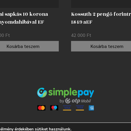
ai sapkás 10 korona
Kossuth 2 pengő forintr
 nyomdahibával EF
1849 aEF
000
Ft
42 000
Ft
Kosárba teszem
Kosárba teszem
 élmény érdekében sütiket használunk.