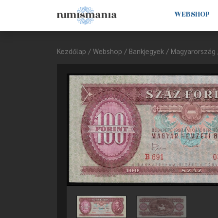
WEBSHOP
Kezdőlap
/
Webshop
/
Bankjegyek
/
Magyarország