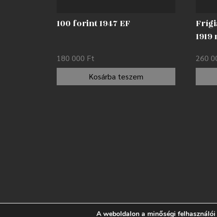
100 forint 1947 EF
Frígi
1919
180 000
Ft
260 
Kosárba teszem
A weboldalon a minőségi felhasználói