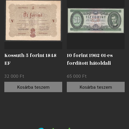
Kossuth 5 forint 1848
10 forint 1962 01-es
EF
fordított hátoldali
alapnyomat EF
32 000
Ft
65 000
Ft
Kosárba teszem
Kosárba teszem