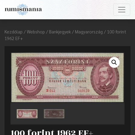
Kezdőlap
/
Webshop
/
Bankjegyek
/
Magyarország
/ 100 forint
1962 EF+
100 forint 1962 EF+