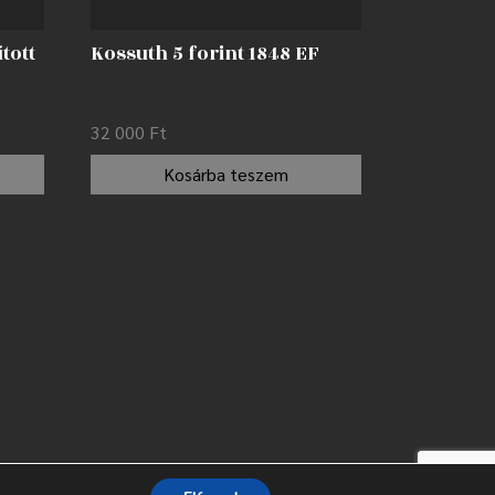
ított
Kossuth 5 forint 1848 EF
32 000
Ft
Kosárba teszem