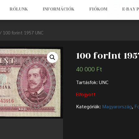
RÓLUNK
INFORMÁCIÓK
FIÓKOM
E-BAY 
/ 100 forint 1957 UNC
100 forint 19
40 000
Ft
Tartásfok: UNC
Elfogyott
Kategóriák:
Magyarország
,
F