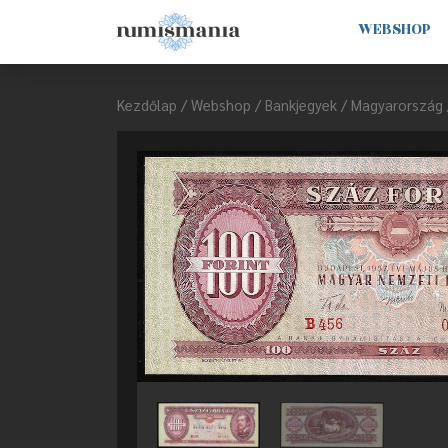
WEBSHOP
Kezdőlap
/
Webshop
/
Bankjegyek
/
Magyarország