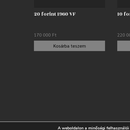
20 forint 1960 VF
10 fo
170 000
Ft
220 
Kosárba teszem
A weboldalon a minőségi felhasználói