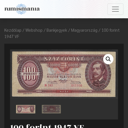
Kezdőlap
/
Webshop
/
Bankjegyek
/
Magyarország
/ 100 forint
1947 VF
100 forint 1947 VF